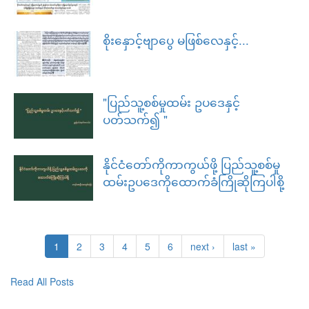
စိုးနှောင့်ဗျာပွေ မဖြစ်လေနှင့်...
"ပြည်သူ့စစ်မှုထမ်း ဥပဒေနှင့်
ပတ်သက်၍ "
နိုင်ငံတော်ကိုကာကွယ်ဖို့ ပြည်သူ့စစ်မှု
ထမ်းဥပဒေကိုထောက်ခံကြိုဆိုကြပါစို့
1
2
3
4
5
6
next ›
last »
Read All Posts