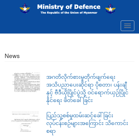
Skip to main content
Toggl
navig
News
အဂတိလိုက်စားမှုတိုက်ဖျက်ရေး
အသိပညာပေးဆိုင်ရာ ပိုစတာ၊ ပန်းချီ
နှင့် ဗီဒီယိုပြိုင်ပွဲသို့ ဝင်ရောက်ယှဉ်ပြိုင်
နိုင်ရေး ဖိတ်ခေါ်ခြင်း
ပြည်သူ့စစ်မှုထမ်းဆင့်ခေါ်ခြင်း
လုပ်ငန်းစဉ်များအကြောင်း သိကောင်း
စရာ