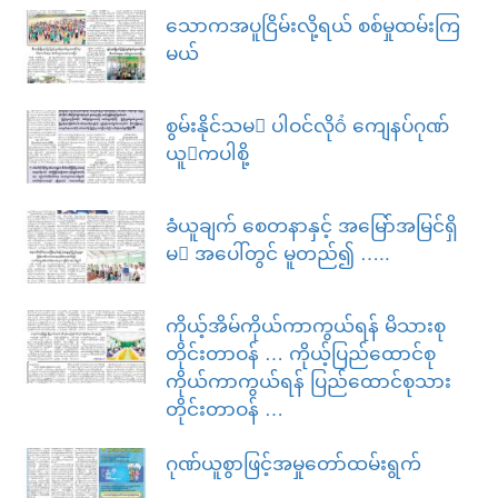
သောကအပူငြိမ်းလို့ရယ် စစ်မှုထမ်းကြ
မယ်
စွမ်းနိုင်သမ ပါဝင်လို ကျေနပ်ဂုဏ်
ယူကပါစို့
ခံယူချက် စေတနာနှင့် အမြော်အမြင်ရှိ
မ အပေါ်တွင် မူတည်၍ …..
ကိုယ့်အိမ်ကိုယ်ကာကွယ်ရန် မိသားစု
တိုင်းတာဝန် … ကိုယ့်ပြည်ထောင်စု
ကိုယ်ကာကွယ်ရန် ပြည်ထောင်စုသား
တိုင်းတာဝန် …
ဂုဏ်ယူစွာဖြင့်အမှုတော်ထမ်းရွက်