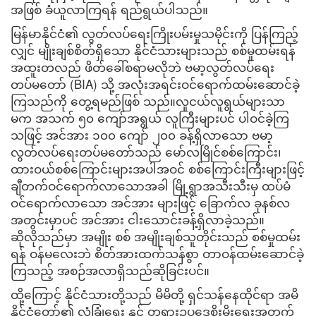
အဖြစ် ခံယူလာကြရန် ရည်ရွယ်ပါသည်။
မြန်မာနိုင်ငံ၏ လွတ်လပ်ရေးကြိုးပမ်းမှုသမိုင်းကို ပြန်ကြည့်
လျှင် မျိုးချစ်စိတ်ရှိသော နိုင်ငံသားများသည် စစ်မှုထမ်းရန်
အထူးတလည် ဖိတ်ခေါ်စရာမလိုဘဲ ဗမာ့လွတ်လပ်ရေး
တပ်မတော် (BIA) သို့ အလုံးအရင်းဝင်ရောက်ထမ်းဆောင်ခဲ့
ကြသည်ကို တွေ့ရမည်ဖြစ် သည်။လူငယ်လူရွယ်များသာ
မက အသက် ၅၀ ကျော်အရွယ် လူကြီးများပင် ပါဝင်ခဲ့ကြ
သဖြင့် အင်အား ၁၀၀ ကျော် ၂၀၀ ခန့်ရှိလာသော ဗမာ့
လွတ်လပ်ရေးတပ်မတော်သည် မော်လမြိုင်စစ်ကြောင်း၊
ထားဝယ်စစ်ကြောင်းများအပါအဝင် စစ်ကြောင်းကြီးများဖြင့်
ချီတက်ဝင်ရောက်လာသောအခါ မြို့ရွာအသီးသီးမှ ထပ်မံ
ဝင်ရောက်လာသော အင်အား များဖြင့် ခြောက်လ ခုနစ်လ
အတွင်းမှာပင် အင်အား ငါးသောင်းခန့်ရှိလာခဲ့သည်။
ဆိုလိုသည်မှာ အမျိုး စစ် အမျိုးချစ်သူတိုင်းသည် စစ်မှုထမ်း
ရန် ဝန်မလေးဘဲ စိတ်အားထက်သန်စွာ တာဝန်ထမ်းဆောင်ခဲ့
ကြသည့် အစဉ်အလာရှိသည်ဆိုခြင်းပင်။
ထို့ကြောင့် နိုင်ငံသားတို့သည် မိမိတို့ ရှင်သန်နေထိုင်ရာ အမိ
နိုင်ငံတော်၏ လုံခြုံရေး နှင့် တရားဥပဒေစိုးမိုးရေးအတွက်