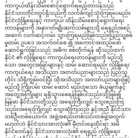
ကာကွယ်ထိန်းသိမ်းစောင့်ရှောက်ရမည့်တာဝန်သည်
နိုင်ငံသားတိုင်းတွင်ရှိသည်ကို လက်ခံကျင့်သုံးကြရပေမည်။
နိုင်ငံလုံခြုံရေးနှင့် ကာကွယ် ထိန်းသိမ်းစောင့်ရှောက်ရေး
တာဝန်များကို အနာဂတ်မျိုးဆက်သစ်များသို့ ရေရှည်အစဉ်
အဆက် လက်ဆင့်ကမ်း သွားကြရမည်ဖြစ်သည်။ပြည်သူ့စစ်
မှုထမ်း ဥပဒေ အသက်ဝင်စေ ၍ အကောင်အထည်ဖော်
ဆောင်ရွက်ခြင်းသည် အဓိက စစ်တိုက်ရန် ဆိုသည်ထက်
နိုင်ငံ ၏ လုံခြုံရေး၊ ကာကွယ်ရေးတာဝန်များကို မည်သို့
သော အတွေးအမြင်များနှင့် ထမ်း ဆောင်ရမည်၊ လုံခြုံရေး
ကာကွယ်ရေး အသိပညာ အတတ်ပညာများသည် ပြည်သူ
တိုင်း သိရှိကျွမ်းဝင်ပြီး ထိုအသိပညာ အတတ်ပညာများဖြင့်
မည်သို့ ကြိုးပမ်း ထမ်း ဆောင် မည်ဟူသော ခံယူချက်နှင့်
အတွေ့အကြုံများ ရရှိသွားစေရန်ဖြစ်ပါသည်။သို့ဖြစ်၍
မြန်မာ နိုင်ငံသားတို့သည် အရေးကြီးလျှင် သွေးစည်းကြ
သည်။အရေးကြုံလျှင် သွေးဆုံကြသည် နှင့်အညီ နိုင်ငံသား
တစ်ဦးတစ်ယောက်၊ အဖွဲ့အစည်းတစ်သင်းတစ်ဖွဲ့အတွက်
မဟုတ်ဘဲ နိုင်ငံသားအားလုံး၏ မှီတင်းနေထိုင်ရာ အမိ
နိုင်ငံတော်နှင့် နိုင်ငံသားအားလုံး၏ ရေရှည် လုံခြုံရေး၊