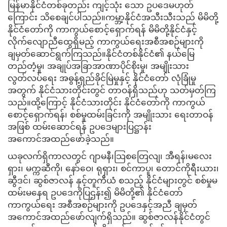
မြန်မာနိုင်ငံတစ်ခုတည်း ကျင့်သုံး သော ဥပဒေမဟုတ်
ကြောင်း သိစေချင်ပါသည်။ကမ္ဘာ့နိုင်ငံအသီးသီးသည် မိမိတို့
နိုင်ငံတော်ကို ကာကွယ်စောင့်ရှောက်ရန် မိမိတို့နိုင်ငံနှင့်
လိုက်လျောညီထွေရှိမည့် ကာကွယ်ရေးအစီအစဉ်များကို
ချမှတ်ဆောင်ရွက်ကြသည်။နိုင်ငံတစ်နိုင်ငံ၏ နယ်မြေ
တည်တံ့မှု၊ အချုပ်အခြာအာဏာပိုင်စိုးမှု၊ အမျိုးသား
လွတ်လပ်ရေး အဓွန့်ရှည်ခိုင်မြဲမှုနှင့် နိုင်ငံတော် လုံခြုံမှု
အတွက် နိုင်ငံသားတိုင်းတွင် တာဝန်ရှိသည်ဟု သတ်မှတ်ကြ
သည်။ထို့ကြောင့် နိုင်ငံသားတိုင်း နိုင်ငံတော်ကို ကာကွယ်
စောင့်ရှောက်ရန်၊ စစ်မှုထမ်းခြင်းကို အမျိုးသား ရေးတာဝန်
အဖြစ် ထမ်းဆောင်ရန် ဥပဒေများပြဋ္ဌာန်း
အကောင်အထည်ဖော်ခဲ့သည်။
ယခုလက်ရှိကာလတွင် ဂျာမနီ၊သြစတြေလျ၊ အီရန်၊မလေး
ရှား၊ မက္ကဆီကို၊ နော်ဝေ၊ ရုရှား၊ စင်ကာပူ၊ တောင်ကိုရီးယား၊
ဆွီဒင်၊ ဆွစ်ဇာလန် နှင့်တူကီယံ စသည့် နိုင်ငံများတွင် စစ်မှုမ
ထမ်းမနေရ ဥပဒေကိုပြဌန်း၍ မိမိတို့၏ နိုင်ငံတော်
ကာကွယ်ရေး အစီအစဉ်များကို ဥပဒေနှင့်အညီ ချမှတ်
အကောင်အထည်ဖော်လျက်ရှိသည်။ ဆွစ်ဇာလန်နိုင်ငံတွင်