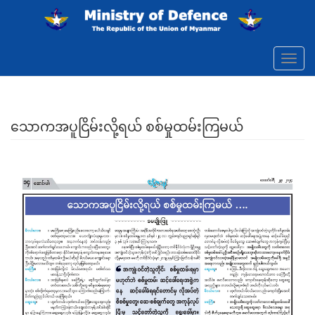
Skip to main content
Toggl
navig
သောကအပူငြိမ်းလို့ရယ် စစ်မှုထမ်းကြမယ်