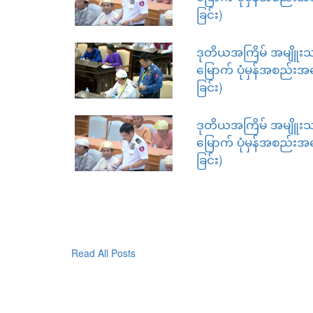
ခြင်း)
ဒုတိယအကြိမ် အမျိူးသ
မြောက် ပုံမှန်အစည်းအ
ခြင်း)
ဒုတိယအကြိမ် အမျိူးသ
မြောက် ပုံမှန်အစည်းအ
ခြင်း)
Read All Posts