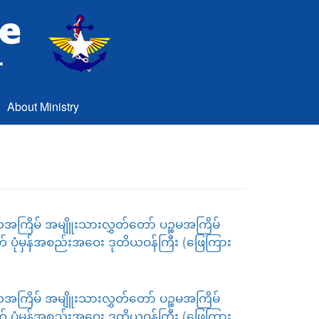
About Ministry
အကြိမ် အမျိူးသားလွှတ်တော် ပဉ္စမအကြိမ်
် ပုံမှန်အစည်းအဝေး ဒုတိယဝန်ကြီး (ဖြေကြား
အကြိမ် အမျိူးသားလွှတ်တော် ပဉ္စမအကြိမ်
် ပုံမှန်အစည်းအဝေး ဒုတိယဝန်ကြီး (ဖြေကြား