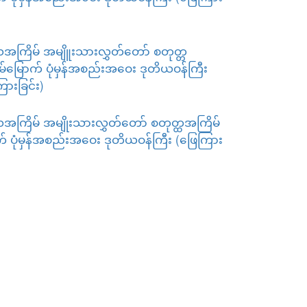
ယအကြိမ် အမျိူးသားလွှတ်တော် စတုတ္တ
်မြောက် ပုံမှန်အစည်းအဝေး ဒုတိယဝန်ကြီး
ြားခြင်း)
အကြိမ် အမျိုးသားလွှတ်တော် စတုတ္ထအကြိမ်
် ပုံမှန်အစည်းအဝေး ဒုတိယဝန်ကြီး (ဖြေကြား