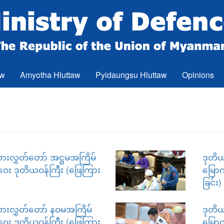
aw
Amyotha Hluttaw
Pyidaungsu Hluttaw
Opinions
ားလွှတ်တော် အဋ္ဌမအကြိမ်
ဒုတိယ
ဝေး ဒုတိယဝန်ကြီး (ဖြေကြား
မြောက
ခြင်း)
သားလွှတ်တော် နဝမအကြိမ်
ဒုတိယ
ဝေး ဒုတိယဝန်ကြီး (ဖြေကြား
မြောက