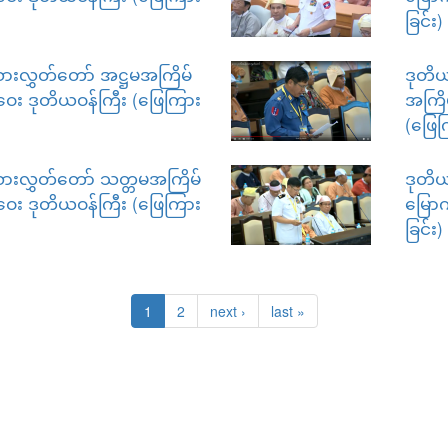
ခြင်း)
ားလွှတ်တော် အဋ္ဌမအကြိမ်
ဒုတိ
ဝေး ဒုတိယဝန်ကြီး (ဖြေကြား
အကြိမ
(ဖြေက
ားလွှတ်တော် သတ္တမအကြိမ်
ဒုတိယ
ဝေး ဒုတိယဝန်ကြီး (ဖြေကြား
မြောက
ခြင်း)
1
2
next ›
last »