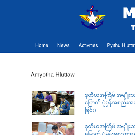
Skip to main content
Home
News
Activities
Pyithu Hlutt
Amyotha Hluttaw
ဒုတိယအကြိမ် အမျိူးသ
မြောက် ပုံမှန်အစည်းအ
ခြင်း)
ဒုတိယအကြိမ် အမျိူး
မြောက် ပုံမှန်အစည်းအ