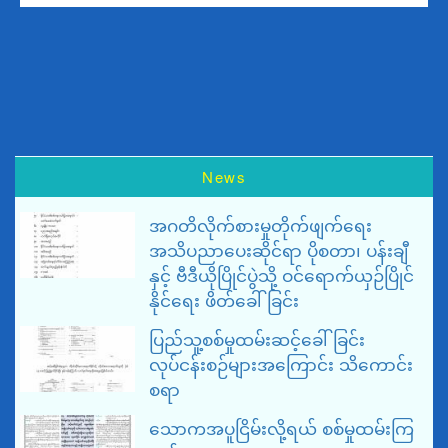
News
အဂတိလိုက်စားမှုတိုက်ဖျက်ရေး
အသိပညာပေးဆိုင်ရာ ပိုစတာ၊ ပန်းချီ
နှင့် ဗီဒီယိုပြိုင်ပွဲသို့ ဝင်ရောက်ယှဉ်ပြိုင်
နိုင်ရေး ဖိတ်ခေါ်ခြင်း
ပြည်သူ့စစ်မှုထမ်းဆင့်ခေါ်ခြင်း
လုပ်ငန်းစဉ်များအကြောင်း သိကောင်း
စရာ
သောကအပူငြိမ်းလို့ရယ် စစ်မှုထမ်းကြ