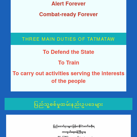
Alert Forever
Combat-ready Forever
THREE MAIN DUTIES OF TATMATAW
To Defend the State
To Train
To carry out activities serving the interests
of the people
ပြည်သူ့စစ်မှုထမ်းနည်းဥပဒေများ