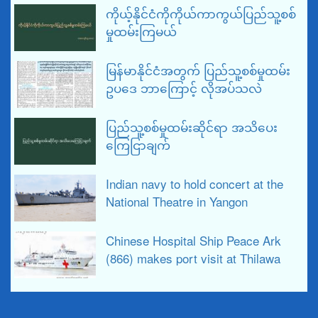
ကိုယ့်နိုင်ငံကိုကိုယ်ကာကွယ်ပြည်သူ့စစ်
မှုထမ်းကြမယ်
မြန်မာနိုင်ငံအတွက် ပြည်သူ့စစ်မှုထမ်း
ဥပဒေ ဘာကြောင့် လိုအပ်သလဲ
ပြည်သူ့စစ်မှုထမ်းဆိုင်ရာ အသိပေး
ကြေငြာချက်
Indian navy to hold concert at the
National Theatre in Yangon
Chinese Hospital Ship Peace Ark
(866) makes port visit at Thilawa