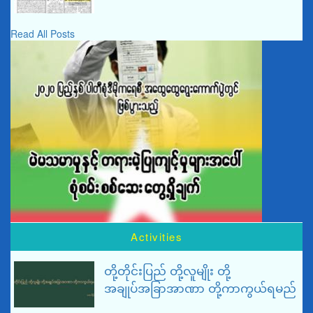
Read All Posts
Activities
တို့တိုင်းပြည် တို့လူမျိုး တို့
အချုပ်အခြာအာဏာ တို့ကာကွယ်ရမည်