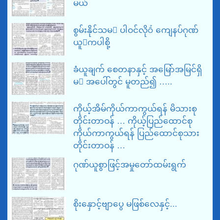
မယ်
စွမ်းနိုင်သမ ပါဝင်လို ကျေနပ်ဂုဏ်
ယူကပါစို့
ခံယူချက် စေတနာနှင့် အမြော်အမြင်ရှိ
မ အပေါ်တွင် မူတည်၍ …..
ကိုယ့်အိမ်ကိုယ်ကာကွယ်ရန် မိသားစု
တိုင်းတာဝန် … ကိုယ့်ပြည်ထောင်စု
ကိုယ်ကာကွယ်ရန် ပြည်ထောင်စုသား
တိုင်းတာဝန် …
ဂုဏ်ယူစွာဖြင့်အမှုတော်ထမ်းရွက်
စိုးနှောင့်ဗျာပွေ မဖြစ်လေနှင့်...