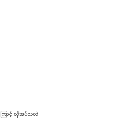
ကြောင့် လိုအပ်သလဲ
းဥပဒေ ဘာကြောင့် လိုအပ်သလဲ