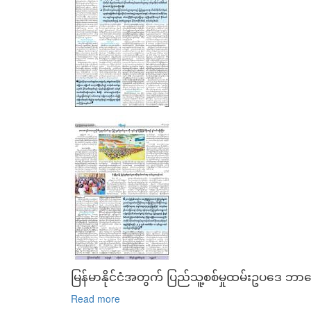
မြန်မာနိုင်ငံအတွက် ပြည်သူ့စစ်မှုထမ်းဥပဒေ ဘာ
Read more
about မြန်မာနိုင်ငံအတွက် ပြည်သူ့စစ်မှုထမ်