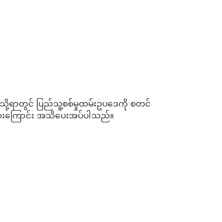
ာတွင် ပြည်သူ့စစ်မှုထမ်းဥပဒေကို စတင်
သေးကြောင်း အသိပေးအပ်ပါသည်။