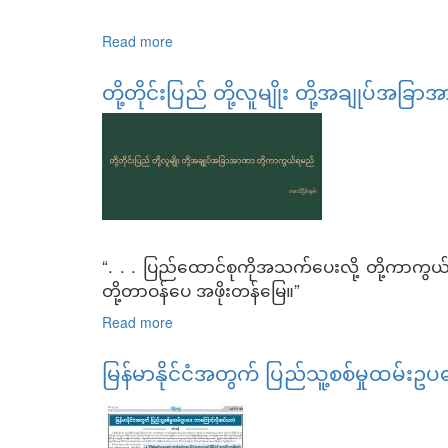
Read more
about ကိုယ့်နိုင်ငံကိုကိုယ်ကာကွယ်ပြည်သူ့စစ်
တို့တိုင်းပြည် တို့လူမျိုး တို့အချုပ်အ
“. . . ပြည်ထောင်စုကိုအသက်ပေးလို့ တို့ကာကွယ်မ
တို့တာဝန်ပေ အဖိုးတန်မြေ။”
Read more
about တို့တိုင်းပြည် တို့လူမျိုး တို့အချုပ်
မြန်မာနိုင်ငံအတွက် ပြည်သူ့စစ်မှုထမ်း