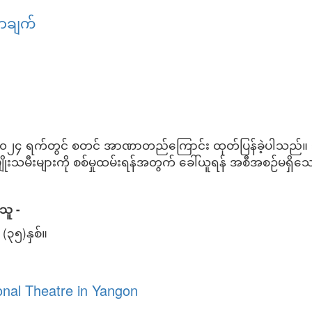
ြာချက်
ရက်တွင် စတင် အာဏာတည်ကြောင်း ထုတ်ပြန်ခဲ့ပါသည်။ သို့ရ
ီးများကို စစ်မှုထမ်းရန်အတွက် ခေါ်ယူရန် အစီအစဉ်မရှိ
သူ -
၅)နှစ်။
ြာချက်
ional Theatre in Yangon