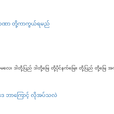
မှုထမ်းကြမယ်
ခြာအာဏာ တို့ကာကွယ်ရမည်
လေ၊ ဒါတို့ပြည် ဒါတို့မြေ တို့ပိုင်နက်မြေ။ တို့ပြည် တို့မြေ
အခြာအာဏာ တို့ကာကွယ်ရမည်
ဥပဒေ ဘာကြောင့် လိုအပ်သလဲ