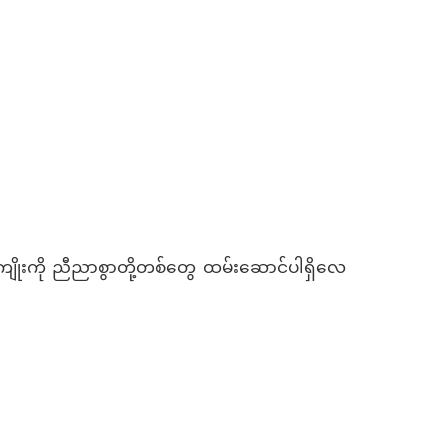
 အကျိုးကို ညီညာစွာတို့တစ်တွေ ထမ်းဆောင်ပါရှိလေ