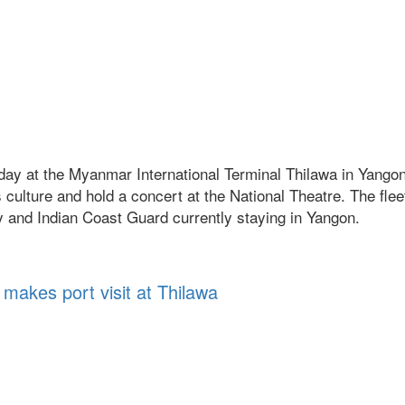
y at the Myanmar International Terminal Thilawa in Yangon, w
's culture and hold a concert at the National Theatre. The fl
vy and Indian Coast Guard currently staying in Yangon.
tional Theatre in Yangon
makes port visit at Thilawa