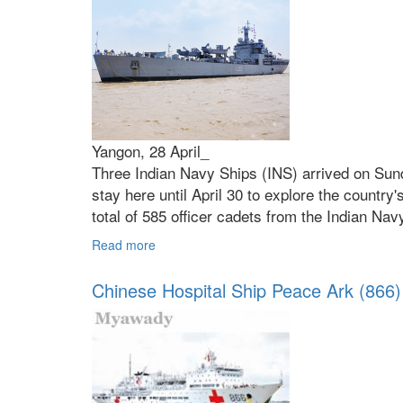
Yangon, 28 April_
Three Indian Navy Ships (INS) arrived on Sunda
stay here until April 30 to explore the country
total of 585 officer cadets from the Indian Na
Read more
about Indian navy to hold concert at the Na
Chinese Hospital Ship Peace Ark (866) 