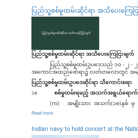
ပြည်သူ့စစ်မှုထမ်းဆိုင်ရာ အသိပေးကြေင
ပြည်သူ့စစ်မှုထမ်းဆိုင်ရာ အသိပေးကြေငြာချက်
ပြည်သူ့စစ်မှုထမ်းဥပဒေသည် ၁၀ - ၂ - ၂၀၂၄ 
အကောင်အထည်ဖော်ရာ၌ လတ်တလောတွင် အမျိုးသမ
ပြည်သူ့စစ်မှုထမ်းဥပဒေဆိုင်ရာ သိကောင်းစရာ
၁။
စစ်မှုထမ်းရမည့် အသက်အရွယ်ရောက်
(က) အမျိုးသား အသက်(၁၈)နှစ် မှ (၃
Read more
about ပြည်သူ့စစ်မှုထမ်းဆိုင်ရာ အသိပေးကြေင
Indian navy to hold concert at the Nat