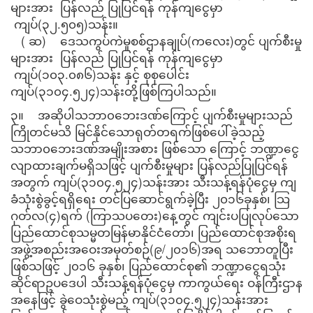
များအား ပြန်လည် ပြုပြင်ရန် ကုန်ကျငွေမှာ
ကျပ်(၃၂.၅၀၅)သန်း။
( ဆ) ဒေသကွပ်ကဲမှုစစ်ဌာနချုပ်(ကလေး)တွင် ပျက်စီးမှု
များအား ပြန်လည် ပြုပြင်ရန် ကုန်ကျငွေမှာ
ကျပ်(၁၀၃.၀၈၆)သန်း နှင့် စုစုပေါင်း
ကျပ်(၃၁၀၄.၅၂၄)သန်းတို့ဖြစ်ကြပါသည်။
၃။ အဆိုပါသဘာ၀ဘေးဒဏ်ကြောင့် ပျက်စီးမှုများသည်
ကြိုတင်မသိ မြင်နိုင်သောရုတ်တရက်ဖြစ်ပေါ်ခဲ့သည့်
သဘာ၀ဘေးဒဏ်အမျိုးအစား ဖြစ်သော ကြောင့် ဘဏ္ဍာငွေ
လျာထားချက်မရှိသဖြင့် ပျက်စီးမှုများ ပြန်လည်ပြုပြင်ရန်
အတွက် ကျပ်(၃၁၀၄.၅၂၄)သန်းအား သီးသန့်ရန်ပုံငွေမှ ကျ
ခံသုံးစွဲခွင့်ရရှိရေး တင်ပြဆောင်ရွက်ခဲ့ပြီး ၂၀၁၆ခုနှစ်၊ သြ
ဂုတ်လ(၄)ရက် (ကြာသပတေး)နေ့တွင် ကျင်းပပြုလုပ်သော
ပြည်ထောင်စုသမ္မတမြန်မာနိုင်ငံတော်၊ ပြည်ထောင်စုအစိုးရ
အဖွဲ့အစည်းအဝေးအမှတ်စဉ်(၉/၂၀၁၆)အရ သဘောတူပြီး
ဖြစ်သဖြင့် ၂၀၁၆ ခုနှစ်၊ ပြည်ထောင်စု၏ ဘဏ္ဍာငွေရသုံး
ဆိုင်ရာဥပဒေပါ သီးသန့်ရန်ပုံငွေမှ ကာကွယ်ရေး ဝန်ကြီးဌာန
အနေဖြင့် ခွဲဝေသုံးစွဲမည့် ကျပ်(၃၁၀၄.၅၂၄)သန်းအား