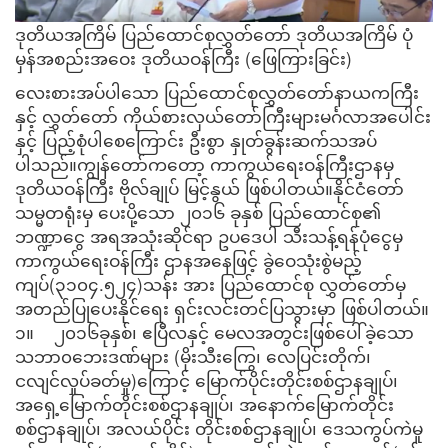
ဒုတိယအကြိမ် ပြည်ထောင်စုလွှတ်တော် ဒုတိယအကြိမ် ပုံ
မှန်အစည်းအဝေး ဒုတိယဝန်ကြီး (ဖြေကြားခြင်း)
လေးစားအပ်ပါသော ပြည်ထောင်စုလွှတ်တော်နာယကကြီး
နှင့် လွှတ်တော် ကိုယ်စားလှယ်တော်ကြီးများမင်္ဂလာအပေါင်း
နှင့် ပြည့်စုံပါစေကြောင်း ဦးစွာ နှုတ်ခွန်းဆက်သအပ်
ပါသည်။ကျွန်တော်ကတော့ ကာကွယ်ရေးဝန်ကြီးဌာနမှ
ဒုတိယဝန်ကြီး ဗိုလ်ချုပ် မြင့်နွယ် ဖြစ်ပါတယ်။နိုင်ငံတော်
သမ္မတရုံးမှ ပေးပို့သော ၂၀၁၆ ခုနှစ် ပြည်ထောင်စု၏
ဘဏ္ဍာငွေ အရအသုံးဆိုင်ရာ ဥပဒေပါ သီးသန့်ရန်ပုံငွေမှ
ကာကွယ်ရေးဝန်ကြီး ဌာနအနေဖြင့် ခွဲဝေသုံးစွဲမည့်
ကျပ်(၃၁၀၄.၅၂၄)သန်း အား ပြည်ထောင်စု လွှတ်တော်မှ
အတည်ပြုပေးနိုင်ရေး ရှင်းလင်းတင်ပြသွားမှာ ဖြစ်ပါတယ်။
၁။ ၂၀၁၆ခုနှစ်၊ ဧပြီလနှင့် မေလအတွင်းဖြစ်ပေါ်ခဲ့သော
သဘာ၀ဘေးဒဏ်များ (မိုးသီးကြွေ၊ လေပြင်းတိုက်၊
ငလျင်လှုပ်ခတ်မှု)ကြောင့် မြောက်ပိုင်းတိုင်းစစ်ဌာနချုပ်၊
အရှေ့မြောက်တိုင်းစစ်ဌာနချုပ်၊ အနောက်မြောက်တိုင်း
စစ်ဌာနချုပ်၊ အလယ်ပိုင်း တိုင်းစစ်ဌာနချုပ်၊ ဒေသကွပ်ကဲမှု