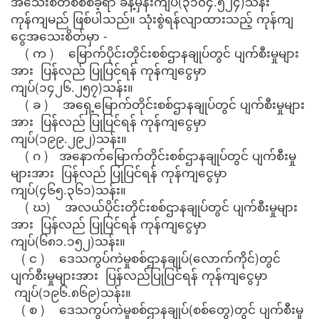
အသေးစိတ်စိစစ်ခဲ့ရာ ခန့်မှန်းကျပ်(၃၁၀၄.၅၂၄)သန်း
ကုန်ကျမည် ဖြစ်ပါသည်။ သုံးစွဲရန်လျာထားသည့် ကုန်ကျ
ငွေအသေးစိတ်မှာ -
( က ) မြောက်ပိုင်းတိုင်းစစ်ဌာနချုပ်တွင် ပျက်စီးမှုများ
အား ပြန်လည် ပြုပြင်ရန် ကုန်ကျငွေမှာ
ကျပ်(၁၄၂၆.၂၅၇)သန်း။
( ခ ) အရှေ့မြောက်တိုင်းစစ်ဌာနချုပ်တွင် ပျက်စီးမှုများ
အား ပြန်လည် ပြုပြင်ရန် ကုန်ကျငွေမှာ
ကျပ်(၁၉၉.၂၉၂)သန်း။
( ဂ ) အနောက်မြောက်တိုင်းစစ်ဌာနချုပ်တွင် ပျက်စီးမှု
များအား ပြန်လည် ပြုပြင်ရန် ကုန်ကျငွေမှာ
ကျပ်(၄၆၅.၃၆၁)သန်း။
( ဃ) အလယ်ပိုင်းတိုင်းစစ်ဌာနချုပ်တွင် ပျက်စီးမှုများ
အား ပြန်လည် ပြုပြင်ရန် ကုန်ကျငွေမှာ
ကျပ်(၆၈၁.၁၅၂)သန်း။
( င ) ဒေသကွပ်ကဲမှုစစ်ဌာနချုပ်(လောက်ကိုင်)တွင်
ပျက်စီးမှုများအား ပြန်လည်ပြုပြင်ရန် ကုန်ကျငွေမှာ
ကျပ်(၁၉၆.၈၆၉)သန်း။
( စ ) ဒေသကွပ်ကဲမှုစစ်ဌာနချုပ်(စစ်တွေ)တွင် ပျက်စီးမှု