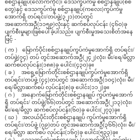
စစ်ဌာနချုပ်(လောက်ကိုင်)၊ ဒေသကွပ်ကဲမှု စစ်ဌာနချုပ်(စစ်
တွေ)နှင့် ဒေသကွပ်ကဲမှု စစ်ဌာနချုပ်(ကလေး)ကွပ်ကဲမှု
အောက်ရှိ တပ်ရင်း/တပ်ဖွဲ့(၃၂၁)တပ်တွင်
အဆောက်အဦ(၁၁၅၉)လုံးနှင့် ဆက်စပ်လုပ်ငန်း (၄၆၀)ခု
ပျက်စီးမှုများဖြစ်ပေါ်ခဲ့ပါသည်။ ပျက်စီးမှုအသေးစိတ်အနေ
ဖြင့် -
( က ) မြောက်ပိုင်းစစ်ဌာနချုပ်ကွပ်ကဲမှုအောက်ရှိ တပ်ရင်း/
တပ်ဖွဲ့(၇၄) တပ် တွင်အဆောက်အဦ(၂၄၂)လုံး၊ မီး/ရေ/မိလ္လာ
ဆက်စပ်လုပ်ငန်း(၁၈၈)ခု ပေါင်း(၄၃၀)ခု။
( ခ ) အရှေ့မြောက်တိုင်းစစ်ဌာနချုပ်ကွပ်ကဲမှုအောက်ရှိ
တပ်ရင်း/တပ်ဖွဲ့ (၄၄)တပ်တွင် အဆောက်အဦ(၁၀၄)လုံး၊ မီး/
ရေ/မိလ္လာဆက်စပ် လုပ်ငန်း(၈)ခု ပေါင်း(၁၁၂)ခု။
( ဂ ) အနောက်မြောက်တိုင်းစစ်ဌာနချုပ် ကွပ်ကဲမှုအောက်
ရှိ တပ်ရင်း/ တပ်ဖွဲ့(၆၆)တပ်တွင် အဆောက်အဦ(၂၁၃)လုံး၊
မီး/ရေ/မိလ္လာ ဆက်စပ်လုပ်ငန်း(၆၀)ခု ပေါင်း(၂၇၃)ခု။
( ဃ ) အလယ်ပိုင်းတိုင်းစစ်ဌာနချုပ် ကွပ်ကဲမှုအောက်ရှိ
တပ်ရင်း/တပ်ဖွဲ့ (၇၉)တပ် တွင်အဆောက်အဦ(၃၆၆)လုံး၊ မီး/
ရေ/မိလ္လာ ဆက်စပ် လုပ်ငန်း(၁၆၇)ခု ပေါင်း(၅၃၃)ခု။
( င ) ဒေသကွပ်ကဲမှုစစ်ဌာနချုပ် (လောက်ကိုင်) ကွပ်ကဲမှု