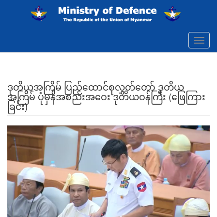
Skip to main content
Toggl
navig
ဒုတိယအကြိမ် ပြည်ထောင်စုလွှတ်တော် ဒုတိယ
အကြိမ် ပုံမှန်အစည်းအဝေး ဒုတိယဝန်ကြီး (ဖြေကြား
ခြင်း)