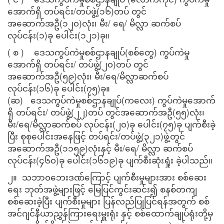
အောက်ရှိ တပ်ရင်း/တပ်ဖွဲ့(၁၆)တပ် တွင်
အဆောက်အဦ(၁၂၀)လုံး၊ မီး/ ရေ/ မိလ္လာ ဆက်စပ်
လုပ်ငန်း(၁)ခု ပေါင်း(၁၂၁)ခု။
( စ ) ဒေသကွပ်ကဲမှုစစ်ဌာနချုပ်(စစ်တွေ) ကွပ်ကဲမှု
အောက်ရှိ တပ်ရင်း/ တပ်ဖွဲ့(၂၀)တပ် တွင်
အဆောက်အဦ(၅၉)လုံး၊ မီး/ရေ/မိလ္လာဆက်စပ်
လုပ်ငန်း(၁၆)ခု ပေါင်း(၇၅)ခု။
(ဆ) ဒေသကွပ်ကဲမှုစစ်ဌာနချုပ်(ကလေး) ကွပ်ကဲမှုအောက်
ရှိ တပ်ရင်း/ တပ်ဖွဲ့(၂၂)တပ် တွင်အဆောက်အဦ(၅၅)လုံး၊
မီး/ရေ/မိလ္လာဆက်စပ် လုပ်ငန်း(၂၀)ခု ပေါင်း(၇၅)ခု ပျက်စီးခဲ့
ပြီး စုစုပေါင်းအနေဖြင့် တပ်ရင်း/တပ်ဖွဲ့(၃၂၁)ဖွဲ့တွင်
အဆောက်အဦ(၁၁၅၉)လုံးနှင့် မီး/ရေ/ မိလ္လာ ဆက်စပ်
လုပ်ငန်း(၄၆၀)ခု ပေါင်း(၁၆၁၉)ခု ပျက်စီးဆုံးရှုံး ခဲ့ပါသည်။
၂။ သဘာ၀ဘေးဒဏ်ကြောင့် ပျက်စီးမှုများအား စစ်ဆေး
ရေး ဘုတ်အဖွဲ့များဖြင့် မြေပြင်ကွင်းဆင်း၍ စနစ်တကျ
စစ်ဆေးခဲ့ပြီး ပျက်စီးမှုများ ပြန်လည်ပြုပြင်ရန်အတွက် စစ်
အင်ဂျင်နီယာညွှန်ကြားရေးမှူးရုံး နှင့် စစ်ထောက်ချုပ်ရုံးတို့မှ