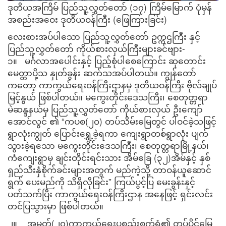
ဒုတိယအကြိမ် ပြည်သူ့လွှတ်တော် (၁၇) ကြိမ်မြောက် ပုံမှန်
အစည်းအဝေး ဒုတိယဝန်ကြီး (ဖြေကြားခြင်း)
လေးစားအပ်ပါသော ပြည်သူ့လွှတ်တော် ဥက္ကဌကြီး နှင့်
ပြည်သူ့လွှတ်တော် ကိုယ်စားလှယ်ကြီးများခင်ဗျား-
၁။ မင်္ဂလာအပေါင်းနှင့် ပြည့်စုံပါစေကြောင်း ဆုတောင်း
မေတ္တာပို့သ နှုတ်ခွန်း ဆက်သအပ်ပါတယ်။ ကျွန်တော်
ကတော့ ကာကွယ်ရေးဝန်ကြီးဌာနမှ ဒုတိယဝန်ကြီး ဗိုလ်ချုပ်
မြင့်နွယ် ဖြစ်ပါတယ်။ မကွေးတိုင်းဒေသကြီး၊ စေတုတ္တရာ
မဲဆန္ဒနယ်မှ ပြည်သူ့လွှတ်တော် ကိုယ်စားလှယ် ဦးကျော်
အောင်လွင် ၏ “ကပစ(၂၀) တပ်သိမ်းမြေတွင် ပါဝင်ခဲ့သဖြင့်
ရွာလုံးကျွတ် ပြောင်းရွှေ့ခဲ့ရကာ ကျေးရွာတစ်ရွာလုံး ပျက်
သွားခဲ့ရသော မကွေးတိုင်းဒေသကြီး၊ စေတုတ္တရာမြို့နယ်၊
ကံကျေးရွာမှ ချင်းတိုင်းရင်းသား အိမ်ခြေ (၃၂)အိမ်နှင့် နှစ်
ရှည်သီးနှံစိုက်ခင်းများအတွက် မည်ကဲ့သို့ တာဝန်ယူဆောင်
ရွက် ပေးမည်ကို သိရှိလိုခြင်း” ကြယ်ပွင့်ပြ မေးခွန်းနှင့်
ပတ်သက်ပြီး ကာကွယ်ရေးဝန်ကြီးဌာန အနေဖြင့် ရှင်းလင်း
တင်ပြသွားမှာ ဖြစ်ပါတယ်။
၂။ အမှတ်(၂၀)ကာကွယ်ရေးပစ္စည်းစက်ရုံ၏ တပ်ပိုင်မြေ