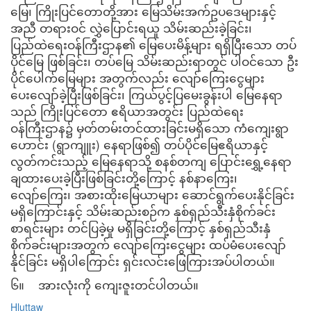
မြေ၊ ကြိုးပြင်တောတို့အား မြေသိမ်းအက်ဥပဒေများနှင့်
အညီ တရားဝင် လွှဲပြောင်းရယူ သိမ်းဆည်းခဲ့ခြင်း၊
ပြည်ထဲရေးဝန်ကြီးဌာန၏ မြေပေးမိန့်များ ရရှိပြီးသော တပ်
ပိုင်မြေ ဖြစ်ခြင်း၊ တပ်မြေ သိမ်းဆည်းရာတွင် ပါဝင်သော ဦး
ပိုင်ပေါက်မြေများ အတွက်လည်း လျော်ကြေးငွေများ
ပေးလျော်ခဲ့ပြီးဖြစ်ခြင်း၊ ကြယ်ပွင့်ပြမေးခွန်းပါ မြေနေရာ
သည် ကြိုးပြင်တော ဧရိယာအတွင်း ပြည်ထဲရေး
ဝန်ကြီးဌာန၌ မှတ်တမ်းတင်ထားခြင်းမရှိသော ကံကျေးရွာ
ဟောင်း (ရွာကျူး) နေရာဖြစ်၍ တပ်ပိုင်မြေဧရိယာနှင့်
လွတ်ကင်းသည့် မြေနေရာသို့ စနစ်တကျ ပြောင်းရွှေ့နေရာ
ချထားပေးခဲ့ပြီးဖြစ်ခြင်းတို့ကြောင့် နစ်နာကြေး၊
လျော်ကြေး၊ အစားထိုးမြေယာများ ဆောင်ရွက်ပေးနိုင်ခြင်း
မရှိကြောင်းနှင့် သိမ်းဆည်းစဉ်က နှစ်ရှည်သီးနှံစိုက်ခင်း
စာရင်းများ တင်ပြခဲ့မှု မရှိခြင်းတို့ကြောင့် နှစ်ရှည်သီးနှံ
စိုက်ခင်းများအတွက် လျော်ကြေးငွေများ ထပ်မံပေးလျော်
နိုင်ခြင်း မရှိပါကြောင်း ရှင်းလင်းဖြေကြားအပ်ပါတယ်။
၆။ အားလုံးကို ကျေးဇူးတင်ပါတယ်။
Hluttaw