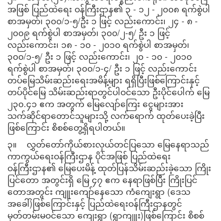
အဖြစ် ပြည်ထဲရေး ဝန်ကြီးဌာန၏ ၃ - ၁၂ - ၂၀၀၈ ရက်စွဲပါ
စာအမှတ်၊ ၃၀၀/၁-၅/ဦး ၁ ဖြင့် လည်းကောင်း၊ ၂၄ - ၈ -
၂၀၀၉ ရက်စွဲပါ စာအမှတ်၊ ၃၀၀/၂-၅/ ဦး ၁ ဖြင့်
လည်းကောင်း၊ ၁၈ - ၁၀ - ၂၀၁၀ ရက်စွဲပါ စာအမှတ်၊
၃၀၀/၁-၅/ ဦး ၁ ဖြင့် လည်းကောင်း၊ ၂၀ - ၁၀ - ၂၀၁၀
ရက်စွဲပါ စာအမှတ်၊ ၃၀၀/၁-၄/ ဦး ၁ ဖြင့် လည်းကောင်း
တပ်မြေသိမ်းဆည်းရေးအမိန့်များ ရရှိပြီးဖြစ်ကြောင်းနှင့်
တပ်ပိုင်မြေ သိမ်းဆည်းရာတွင်ပါဝင်သော ဦးပိုင်ပေါက် မြေ
၂၃၀.၄၁ ဧက အတွက် မြေလျော်ကြေး ငွေများအား
သက်ဆိုင်ရာတောင်သူများသို့ လက်ရောက် ထုတ်ပေးခဲ့ပြီး
ဖြစ်ကြောင်း စိစစ်တွေ့ရှိရပါတယ်။
၃။ လွှတ်တော်ကိုယ်စားလှယ်တင်ပြသော မြေနေရာသည်
ကာကွယ်ရေးဝန်ကြီးဌာန ပိုင်အဖြစ် ပြည်ထဲရေး
ဝန်ကြီးဌာန၏ မြေပေးမိန့် ထုတ်ပြန်သိမ်းဆည်းခဲ့သော ကြိုး
ပြင်တော အတွင်းရှိ မြေ ၄၇ ဧက နေရာဖြစ်ပြီး ကြိုးပြင်
တောအတွင်း ကျူးကျော်နေသော ကံကျေးရွာ (ဒေသ
အခေါ်)ဖြစ်ကြောင်းနှင့် ပြည်ထဲရေးဝန်ကြီးဌာနတွင်
မှတ်တမ်းမဝင်သော ကျေးရွာ (ရွာကျူး)ဖြစ်ကြောင်း စိစစ်