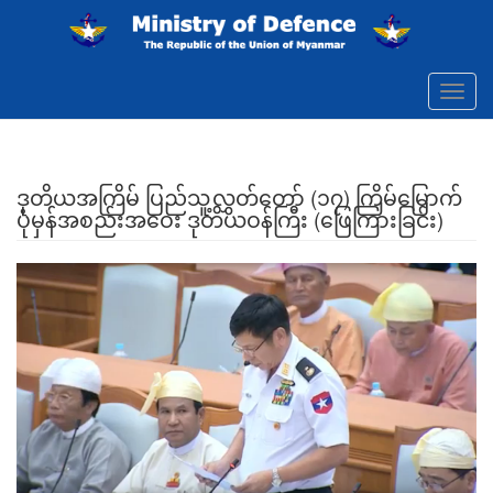
Skip to main content
Toggl
navig
ဒုတိယအကြိမ် ပြည်သူ့လွှတ်တော် (၁၇) ကြိမ်မြောက်
ပုံမှန်အစည်းအဝေး ဒုတိယဝန်ကြီး (ဖြေကြားခြင်း)